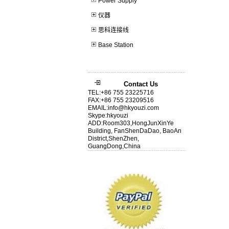
Power Supply
仪器
思科连接线
Base Station
Contact Us
TEL:+86 755 23225716
FAX:+86 755 23209516
EMAIL:info@hkyouzi.com
Skype:hkyouzi
ADD:Room303,HongJunXinYe
Building, FanShenDaDao, BaoAn
District,ShenZhen,
GuangDong,China