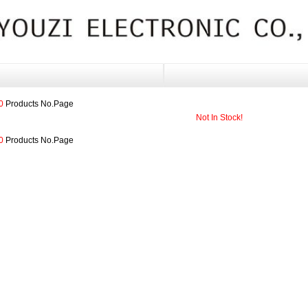
0
Products No.
Page
Not In Stock!
0
Products No.
Page