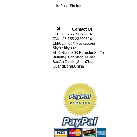
Base Station
Contact Us
TEL:+86 755 23225716
FAX:+86 755 23209516
EMAIL:info@hkyouzi.com
Skype:hkyouzi
ADD:Room303,HongJunXinYe
Building, FanShenDaDao,
BaoAn District,ShenZhen,
GuangDong,China